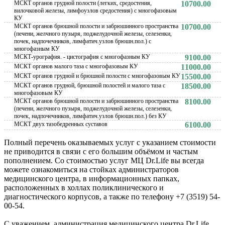
МСКТ органов грудной полости (легких, средостения,
10700.00
вилочковой железы, лимфоузлов средостения) с многофазовым
КУ
МСКТ органов брюшной полости и забрюшинного пространства
10700.00
(печени, желчного пузыря, поджелудочной железы, селезенки,
почек, надпочечников, лимфатич.узлов брюшн.пол.) с
многофазным КУ
МСКТ-урография. - цистография с многофазным КУ
9100.00
МСКТ органов малого таза с многофазовым КУ
11000.00
МСКТ органов грудной и брюшной полости с многофазовым КУ
15500.00
МСКТ органов грудной, брюшной полостей и малого таза с
18500.00
многофазовым КУ
МСКТ органов брюшной полости и забрюшинного пространства
8100.00
(печени, желчного пузыря, поджелудочной железы, селезенки,
почек, надпочечников, лимфатич.узлов брюшн.пол.) без КУ
МСКТ двух тазобедренных суставов
6100.00
Полный перечень оказываемых услуг с указанием стоимости
не приводится в связи с его большим объёмом и частым
пополнением. Со стоимостью услуг МЦ Dr.Life вы всегда
можете ознакомиться на стойках администраторов
медицинского центра, в информационных папках,
расположенных в холлах поликлинического и
диагностического корпусов, а также по телефону +7 (3519) 54-
00-54.
С уважением, администрация медицинского центра Dr.Life.