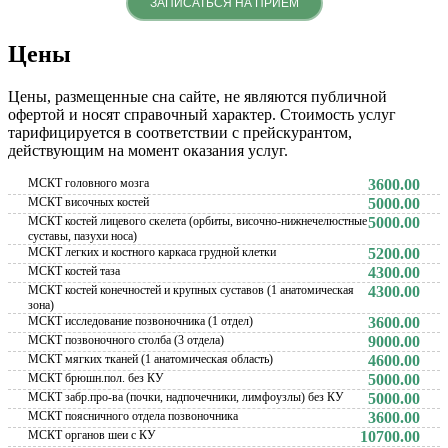
ЗАПИСАТЬСЯ НА ПРИЕМ
Цены
Цены, размещенные сна сайте, не являются публичной
офертой и носят справочный характер. Стоимость услуг
тарифицируется в соответствии с прейскурантом,
действующим на момент оказания услуг.
МСКТ головного мозга
3600.00
МСКТ височных костей
5000.00
МСКТ костей лицевого скелета (орбиты, височно-нижнечелюстные
5000.00
суставы, пазухи носа)
МСКТ легких и костного каркаса грудной клетки
5200.00
МСКТ костей таза
4300.00
МСКТ костей конечностей и крупных суставов (1 анатомическая
4300.00
зона)
МСКТ исследование позвоночника (1 отдел)
3600.00
МСКТ позвоночного столба (3 отдела)
9000.00
МСКТ мягких тканей (1 анатомическая область)
4600.00
МСКТ брюшн.пол. без КУ
5000.00
МСКТ забр.про-ва (почки, надпочечники, лимфоузлы) без КУ
5000.00
МСКТ поясничного отдела позвоночника
3600.00
МСКТ органов шеи с КУ
10700.00