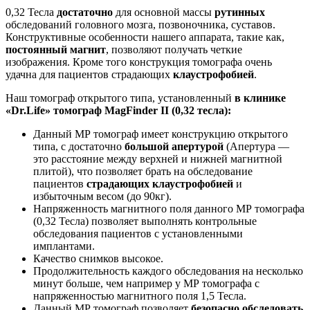
0,32 Тесла
достаточно
для основной массы
рутинных
обследований головного мозга, позвоночника, суставов.
Конструктивные особенности нашего аппарата, такие как,
постоянный магнит
, позволяют получать четкие
изображения. Кроме того конструкция томографа очень
удачна для пациентов страдающих
клаустрофобией
.
Наш томограф открытого типа, установленный
в клинике
«
Dr
.
Life
» томограф MagFinder II (0,32 тесла):
Данный МР томограф имеет конструкцию открытого
типа, с достаточно
большой апертурой
(Апертура —
это расстояние между верхней и нижней магнитной
плитой), что позволяет брать на обследование
пациентов
страдающих клаустрофобией
и
избыточным весом (до 90кг).
Напряженность магнитного поля данного МР томографа
(0,32 Тесла) позволяет выполнять контрольные
обследования пациентов с установленными
имплантами.
Качество снимков высокое.
Продолжительность каждого обследования на несколько
минут больше, чем например у МР томографа с
напряженностью магнитного поля 1,5 Тесла.
Данный МР томограф позволяет
безопасно обследовать