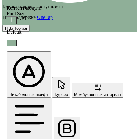
Корректировка доступности
Контент-модули
Font Size
При поддержке
OneTap
Hide Toolbar
Default
Читабельный шрифт
Курсор
Межбуквенный интервал